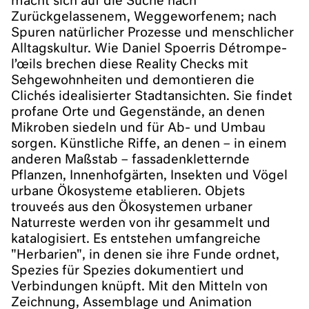
macht sich auf die Suche nach
Zurückgelassenem, Weggeworfenem; nach
Spuren natürlicher Prozesse und menschlicher
Alltagskultur. Wie Daniel Spoerris Détrompe-
l’œils brechen diese Reality Checks mit
Sehgewohnheiten und demontieren die
Clichés idealisierter Stadtansichten. Sie findet
profane Orte und Gegenstände, an denen
Mikroben siedeln und für Ab- und Umbau
sorgen. Künstliche Riffe, an denen – in einem
anderen Maßstab – fassadenkletternde
Pflanzen, Innenhofgärten, Insekten und Vögel
urbane Ökosysteme etablieren. Objets
trouveés aus den Ökosystemen urbaner
Naturreste werden von ihr gesammelt und
katalogisiert. Es entstehen umfangreiche
"Herbarien", in denen sie ihre Funde ordnet,
Spezies für Spezies dokumentiert und
Verbindungen knüpft. Mit den Mitteln von
Zeichnung, Assemblage und Animation