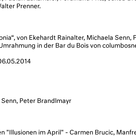
alter Prenner.
ia“, von Ekehardt Rainalter, Michaela Senn, 
e Umrahmung in der Bar du Bois von columbos
06.05.2014
a Senn, Peter Brandlmayr
en "Illusionen im April" - Carmen Brucic, Manf