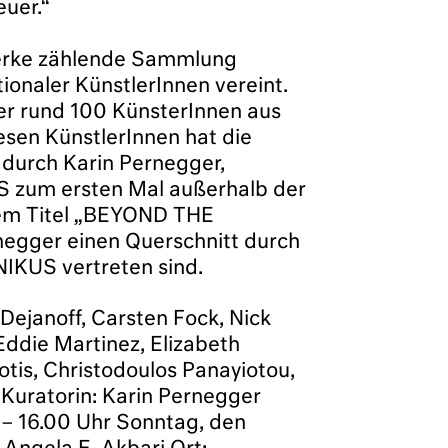
uer.“
 Werke zählende Sammlung
ionaler KünstlerInnen vereint.
r rund 100 KünsterInnen aus
esen KünstlerInnen hat die
durch Karin Pernegger,
S zum ersten Mal außerhalb der
 dem Titel „BEYOND THE
egger einen Querschnitt durch
IKUS vertreten sind.
Dejanoff, Carsten Fock, Nick
Eddie Martinez, Elizabeth
tis, Christodoulos Panayiotou,
 Kuratorin: Karin Pernegger
0 – 16.00 Uhr Sonntag, den