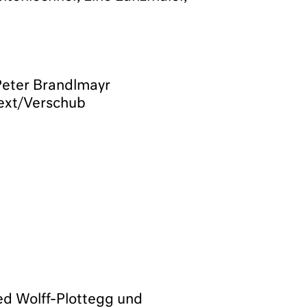
Peter Brandlmayr
next/Verschub
red Wolff-Plottegg und