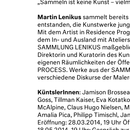
„Sammeln ist keine Kunst – viel
Martin Lenikus
sammelt bereits 
entstanden, die Kunstwerke junge
Mit dem Artist in Residence P
dem In- und Ausland mit Atelier
SAMMLUNG LENIKUS maßgeblich ih
Direktorin und Kuratorin des K
eigenen Räumlichkeiten der Öffe
PROCESS. Werke aus der SAMMLU
verschiedene Diskurse der Male
KüntslerInnen
: Jamison Brossea
Goss, Tillman Kaiser, Eva Kotatk
McAlpine, Claus Hugo Nielsen, M
Amalia Pica, Philipp Timischl, J
Eröffnung: 28.03.2014, 19 Uhr Öf