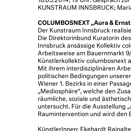
18.05.2014, 19 Uhr: Gespräch z
KUNSTRAUM INNSBRUCK; Maria-T
COLUMBOSNEXT „Aura & Ernst –
Der Kunstraum Innsbruck realis
Die Direktorinbund Kuratorin de
Innsbruck ansässige Kollektiv c
Arbeitsweise am Bauernmarkt 9/Wi
Künstlerkollektiv columbosnext a
Mit ihrem interdisziplinären Arb
politischen Bedingungen unserer 
Wiener 1. Bezirks in einer Passag
„Mediosphäre“, welche den Zus
räumliche, soziale und ästhetis
untersucht. Für die Ausstellung „
Raumintervention und wird den E
KünstlerInnen: Ekehardt Rainalte