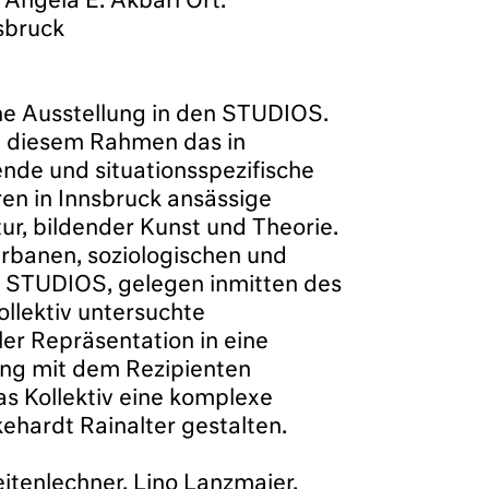
ngela E. Akbari Ort:
sbruck
e Ausstellung in den STUDIOS.
in diesem Rahmen das in
nde und situationsspezifische
en in Innsbruck ansässige
ur, bildender Kunst und Theorie.
 urbanen, soziologischen und
ie STUDIOS, gelegen inmitten des
ollektiv untersuchte
r Repräsentation in eine
ung mit dem Rezipienten
das Kollektiv eine komplexe
hardt Rainalter gestalten.
eitenlechner, Lino Lanzmaier,