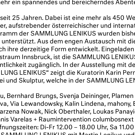
mehr ein spannendes und bereicherndes Abente
seit 25 Jahren. Dabei ist eine mehr als 450
r, aufstrebender österreichischer und internat
rogramm der SAMMLUNG LENIKUS wurden bishe
s unterstützt. Aus dem engen Austausch mit di
re derzeitige Form entwickelt. Eingeladen 
unstraum Innsbruck, ist die SAMMLUNG LENIKU
ntlichkeit zugänglich. In der Ausstellung mit
NG LENIKUS“ zeigt die Kuratorin Karin Pern
rei und Skulptur, welche in der SAMMLUNG LEN
u, Bernhard Brungs, Svenja Deininger, Plamen 
ova, Via Lewandowsky, Kalin Lindena, mahony, 
arzena Nowak, Nick Oberthaler, Loukas Panayio
annis Varelas + Raumintervention columbosnext
fnungszeiten: Di-Fr 12.00 – 18.00 Uhr, Sa 11.0