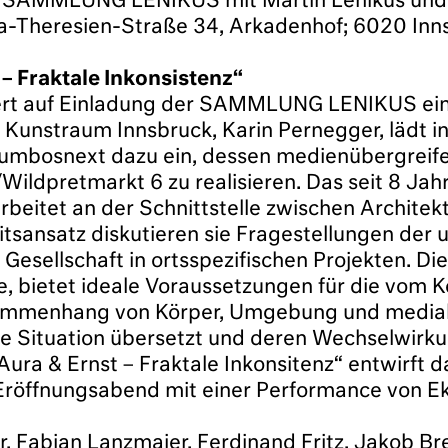
ur SAMMLUNG LENIKUS mit Martin Lenikus und A
heresien-Straße 34, Arkadenhof; 6020 Inn
 Fraktale Inkonsistenz“
iert auf Einladung der SAMMLUNG LENIKUS ein
s Kunstraum Innsbruck, Karin Pernegger, lädt 
olumbosnext dazu ein, dessen medienübergreife
ldpretmarkt 6 zu realisieren. Das seit 8 Jahr
rbeitet an der Schnittstelle zwischen Architekt
eitsansatz diskutieren sie Fragestellungen der
Gesellschaft in ortsspezifischen Projekten. D
e, bietet ideale Voraussetzungen für die vom K
ammenhang von Körper, Umgebung und mediale
che Situation übersetzt und deren Wechselwirk
Aura & Ernst – Fraktale Inkonsitenz“ entwirft 
röffnungsabend mit einer Performance von Eke
r, Fabian Lanzmaier, Ferdinand Fritz, Jakob Br