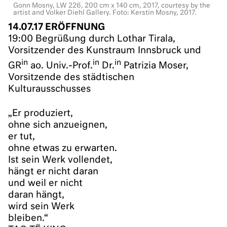
Gonn Mosny, LW 226, 200 cm x 140 cm, 2017, courtesy by the
artist and Volker Diehl Gallery. Foto: Kerstin Mosny, 2017.
14.07.17 ERÖFFNUNG
19:00 Begrüßung durch Lothar Tirala,
Vorsitzender des Kunstraum Innsbruck und
in
in
in
GR
ao. Univ.-Prof.
Dr.
Patrizia Moser,
Vorsitzende des städtischen
Kulturausschusses
„Er produziert,
ohne sich anzueignen,
er tut,
ohne etwas zu erwarten.
Ist sein Werk vollendet,
hängt er nicht daran
und weil er nicht
daran hängt,
wird sein Werk
bleiben.“