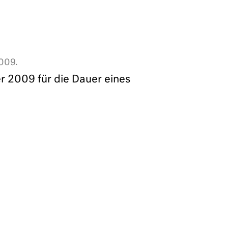
Stefano Cagol
2009.
r 2009 für die Dauer eines