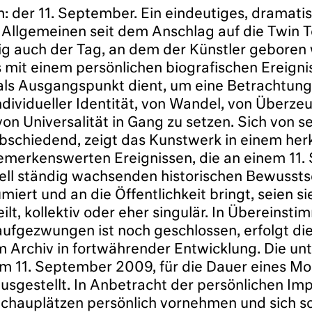
: der 11. September. Ein eindeutiges, dramat
m Allgemeinen seit dem Anschlag auf die Twin
llig auch der Tag, an dem der Künstler geboren
mit einem persönlichen biografischen Ereignis
e als Ausgangspunkt dient, um eine Betrachtun
individueller Identität, von Wandel, von Überz
on Universalität in Gang zu setzen. Sich von 
rabschiedend, zeigt das Kunstwerk in einem h
 bemerkenswerten Ereignissen, die an einem 11
iell ständig wachsenden historischen Bewussts
iert und an die Öffentlichkeit bringt, seien s
eilt, kollektiv oder eher singulär. In Überein
aufgezwungen ist noch geschlossen, erfolgt di
m Archiv in fortwährender Entwicklung. Die un
am 11. September 2009, für die Dauer eines 
sgestellt. In Anbetracht der persönlichen Impl
 Schauplätzen persönlich vornehmen und sich so