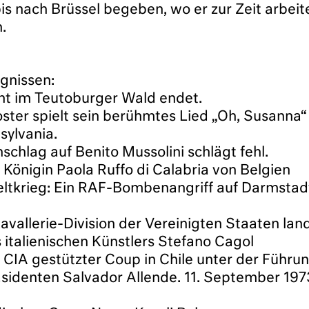
is nach Brüssel begeben, wo er zur Zeit arbeit
.
ignissen:
ht im Teutoburger Wald endet.
ter spielt sein berühmtes Lied „Oh, Susanna“ 
sylvania.
chlag auf Benito Mussolini schlägt fehl.
Königin Paola Ruffo di Calabria von Belgien
eltkrieg: Ein RAF-Bombenangriff auf Darmstad
avallerie-Division der Vereinigten Staaten lan
italienischen Künstlers Stefano Cagol
 CIA gestützter Coup in Chile unter der Führu
identen Salvador Allende. 11. September 1973