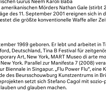
dischen Gurus Neem Karoli Baba
 amerikanischen Mörders Nathan Gale (stirbt 
äge des 11. September 2001 ereignen sich in d
stet die größte konventionelle Waffe aller Zei
mber 1969 geboren. Er lebt und arbeitet in Tr
rd, Deutschland, Tina B Festival für zeitgen
mporary Art, New York, MART Museo di arte m
 New York. Parallel zur Manifesta 7 (2008) ver
r Biennale in Singapur. „Flu Power Flu“, eine K
sade des Beursschouwburg Kunstzentrums in Br
projekten setzt sich Stefano Cagol mit sozio
glauben und glauben machen.