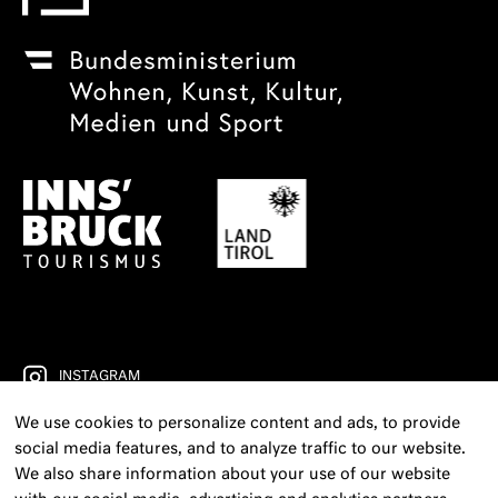
INSTAGRAM
We use cookies to personalize content and ads, to provide
FACEBOOK
social media features, and to analyze traffic to our website.
YOUTUBE
We also share information about your use of our website